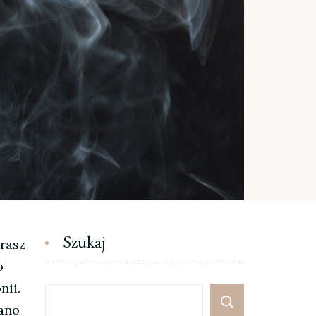
Szukaj
erasz
o
nii.
zano