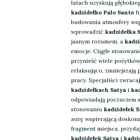
latach uzyskują głęboki
kadzidełko Palo Santo
fu
budowania atmosfery wsp
wprowadzić
kadzidełka 
jasnym rozumem, a
kadzi
emocje. Ciągłe stosowan
przynieść wiele pożytków
relaksująco, zmniejszają
pracy. Specjaliści zwrac
kadzidełkach Satya
i
kad
odpowiadają poczuciem s
stosowaniu
kadzidełek S
aurę wspierającą doskon
fragment miejsca, przyda
kadzidełek Satya
i
kadzi