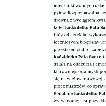
mieszanki wonnych składn
pyłów. Rozpoznawalna se
drewna z wyciągiem kwia
kolei
kadzidełko Palo S
ludy od setek lat wykorz
leczniczych. błogosławi
przestrzeń cicho i zapew
kadzidełko Palo Santo
ta
działa na odczucia i emoc
klarowniejsze, a myśli po
się na wielowarstwowej s
przez mistrzów, co spraw
Podobnie
kadzidełko Pal
wytwarzane, jest pozyskiw