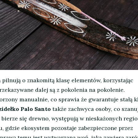
a
pilnują o znakomitą klasę elementów, korzystając
zekazywane dalej są z pokolenia na pokolenie.
rzony manualnie, co sprawia że gwarantuje stałą kl
zidełko Palo Santo
także zachwyca osoby, co szanu
 bierze się drewno, występują w nieskażonych regi
, gdzie ekosystem pozostaje zabezpieczone przez
sprawą temu jest wytwarzana woń, jaka zawiera zar