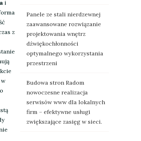
a
i
 forma
Panele ze stali nierdzewnej
ść
zaawansowane rozwiązanie
zas z
projektowania wnętrz
dźwiękochłonności
stanie
optymalnego wykorzystania
nują
przestrzeni
akcie
 w
Budowa stron Radom
co
nowoczesne realizacja
serwisów www dla lokalnych
stą
firm – efektywne usługi
dy
zwiększające zasięg w sieci.
nie