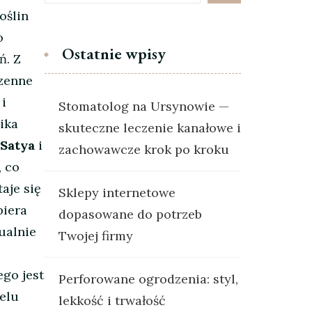
oślin
o
Ostatnie wpisy
ń. Z
zenne
i
Stomatolog na Ursynowie —
ika
skuteczne leczenie kanałowe i
 Satya
i
zachowawcze krok po kroku
, co
aje się
Sklepy internetowe
iera
dopasowane do potrzeb
ualnie
Twojej firmy
ego jest
Perforowane ogrodzenia: styl,
ielu
lekkość i trwałość