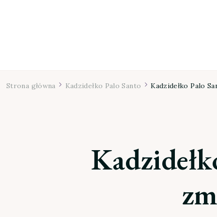
Strona główna
Kadzidełko Palo Santo
Kadzidełko Palo San
Kadzidełko
zmi