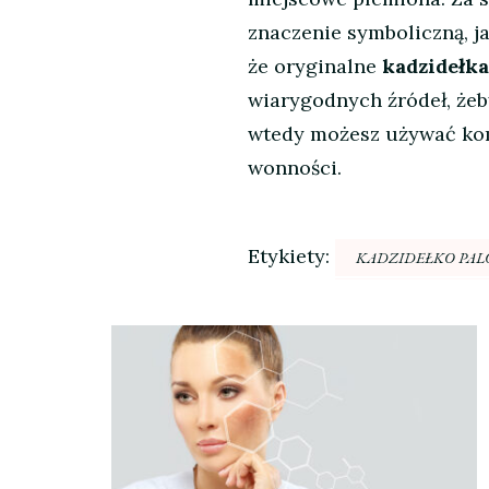
znaczenie symboliczną, j
że oryginalne
kadzidełka
wiarygodnych źródeł, żeb
wtedy możesz używać kom
wonności.
Etykiety:
KADZIDEŁKO PAL
Nawigacja
wpisu