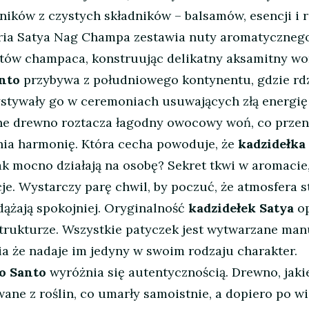
ików z czystych składników – balsamów, esencji i r
ria Satya Nag Champa zestawia nuty aromatyczneg
tów champaca, konstruując delikatny aksamitny wo
anto
przybywa z południowego kontynentu, gdzie rd
ystywały go w ceremoniach usuwających złą energię 
one drewno roztacza łagodny owocowy woń, co przen
nia harmonię. Która cecha powoduje, że
kadzidełka
k mocno działają na osobę? Sekret tkwi w aromacie
je. Wystarczy parę chwil, by poczuć, że atmosfera st
dążają spokojniej. Oryginalność
kadzidełek Satya
op
trukturze. Wszystkie patyczek jest wytwarzane man
ia że nadaje im jedyny w swoim rodzaju charakter.
o Santo
wyróżnia się autentycznością. Drewno, jaki
ane z roślin, co umarły samoistnie, a dopiero po w