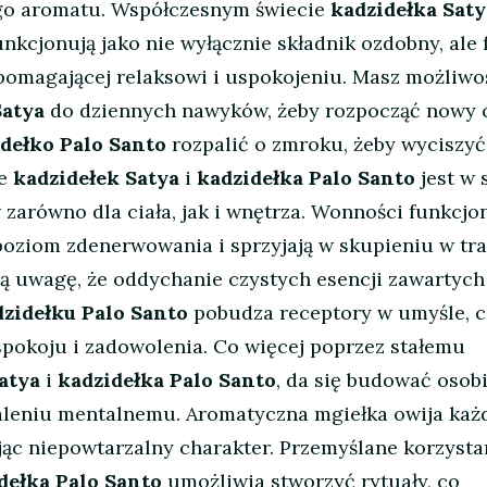
ego aromatu. Współczesnym świecie
kadzidełka Saty
nkcjonują jako nie wyłącznie składnik ozdobny, ale
omagającej relaksowi i uspokojeniu. Masz możliwo
Satya
do dziennych nawyków, żeby rozpocząć nowy c
dełko Palo Santo
rozpalić o zmroku, żeby wyciszyć
ie
kadzidełek Satya
i
kadzidełka Palo Santo
jest w 
 zarówno dla ciała, jak i wnętrza. Wonności funkcjo
 poziom zdenerwowania i sprzyjają w skupieniu w tr
ają uwagę, że oddychanie czystych esencji zawartych
zidełku Palo Santo
pobudza receptory w umyśle, 
pokoju i zadowolenia. Co więcej poprzez stałemu
atya
i
kadzidełka Palo Santo
, da się budować osobi
aleniu mentalnemu. Aromatyczna mgiełka owija każ
jąc niepowtarzalny charakter. Przemyślane korzysta
dełka Palo Santo
umożliwia stworzyć rytuały, co