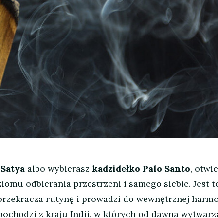
 Satya
albo wybierasz
kadzidełko Palo Santo
, otwi
omu odbierania przestrzeni i samego siebie. Jest t
przekracza rutynę i prowadzi do wewnętrznej harmo
ochodzi z kraju Indii, w których od dawna wytwar