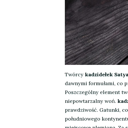
Twórcy
kadzidełek Saty
dawnymi formułami, co pr
Poszczególny element two
niepowtarzalny woń.
kad
prawdziwość. Gatunki, co
południowego kontynentu
miejscowe plemiona. Za 